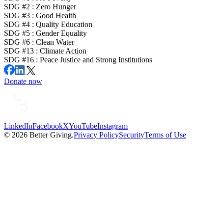
SDG #
2
:
Zero Hunger
SDG #
3
:
Good Health
SDG #
4
:
Quality Education
SDG #
5
:
Gender Equality
SDG #
6
:
Clean Water
SDG #
13
:
Climate Action
SDG #
16
:
Peace Justice and Strong Institutions
Donate now
LinkedIn
Facebook
X
YouTube
Instagram
©
2026
Better Giving.
Privacy Policy
Security
Terms of Use